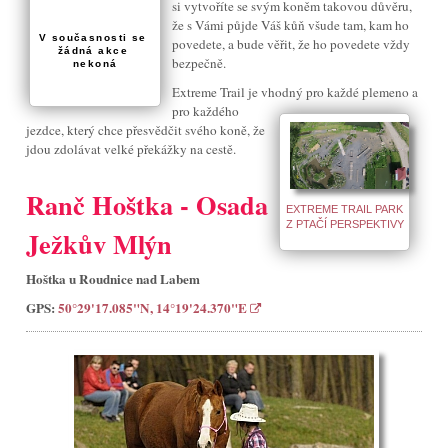
si vytvoříte se svým koněm takovou důvěru,
že s Vámi půjde Váš kůň všude tam, kam ho
V současnosti se 
povedete, a bude věřit, že ho povedete vždy
žádná akce 
bezpečně.
nekoná
Extreme Trail je vhodný pro každé plemeno a
pro každého
jezdce, který chce přesvědčit svého koně, že
jdou zdolávat velké překážky na cestě.
Ranč Hoštka - Osada
EXTREME TRAIL PARK
Z PTAČÍ PERSPEKTIVY
Ježkův Mlýn
Hoštka u Roudnice nad Labem
GPS:
50°29'17.085"N, 14°19'24.370"E