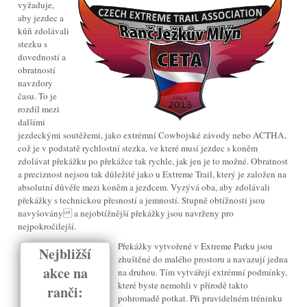
vyžaduje,
aby jezdec a
kůň zdolávali
stezku s
dovedností a
obratností
navzdory
času. To je
rozdíl mezi
dalšími
jezdeckými soutěžemi, jako extrémní Cowbojské závody nebo ACTHA,
což je v podstatě rychlostní stezka, ve které musí jezdec s koněm
zdolávat překážku po překážce tak rychle, jak jen je to možné. Obratnost
a preciznost nejsou tak důležité jako u Extreme Trail, který je založen na
absolutní důvěře mezi koněm a jezdcem. Vyzývá oba, aby zdolávali
překážky s technickou přesností a jemností. Stupně obtížnosti jsou
navyšovány a nejobtížnější překážky jsou navrženy pro
nejpokročilejší.
Překážky vytvořené v Extreme Parku jsou
Nejbližší
zhuštěné do malého prostoru a navazují jedna
akce na
na druhou. Tím vytvářejí extrémní podmínky,
které byste nemohli v přírodě takto
ranči:
pohromadě potkat. Při pravidelném tréninku